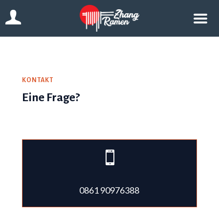
KONTAKT
Eine Frage?

0861 90976388