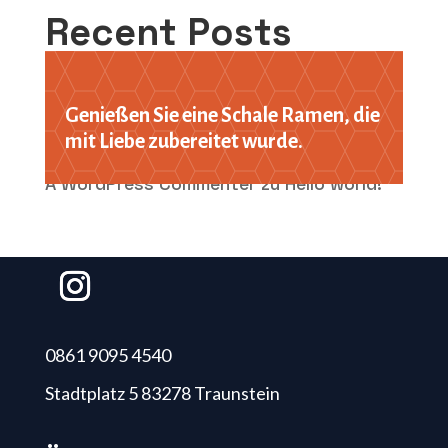
Recent Posts
Hello world!
Genießen Sie eine Schale Ramen, die
Recent Comments
mit Liebe zubereitet wurde.
A WordPress Commenter
zu
Hello world!
0861 9095 4540
Stadtplatz 5 83278 Traunstein