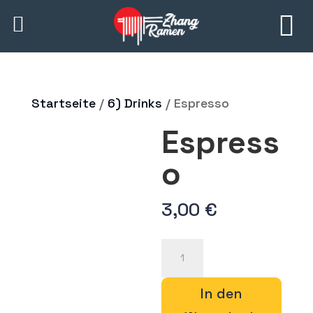
Startseite
/
6) Drinks
/ Espresso
Espress
o
3,00
€
Espresso
Menge
In den