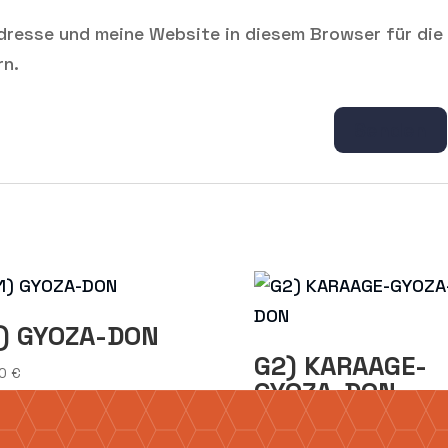
dresse und meine Website in diesem Browser für die
rn.
) GYOZA-DON
G2) KARAAGE-
50
€
GYOZA-DON
10,50
€