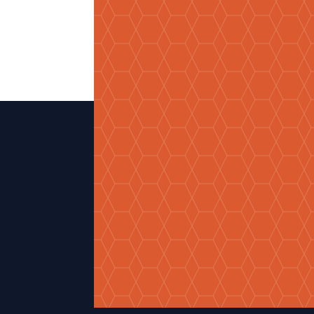
10,50
€