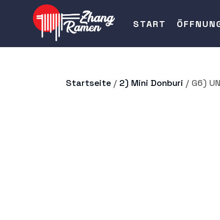
START
ÖFFNUN
Startseite
/
2) Mini Donburi
/ G6) U