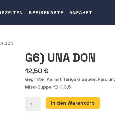
GSZEITEN
SPEISEKARTE
ANFAHRT
NA DON
G6) UNA DON
12,50
€
Gegrillter Aal mit Teriyaki Sauce, Reis un
Miso-Suppe *D,K,C,5
G6)
In den Warenkorb
UNA