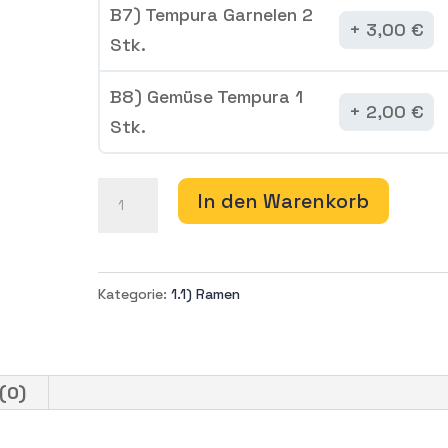
B7) Tempura Garnelen 2
3,00
€
Stk.
B8) Gemüse Tempura 1
2,00
€
Stk.
N200
In den Warenkorb
Japanische
Rindfleisch-
Panmen
Kategorie:
1.1) Ramen
Menge
(0)