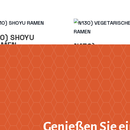
0) SHOYU
AMEN
N130)
VEGETARISCHES
50
€
RAMEN
14,50
€
Genießen Sie ei