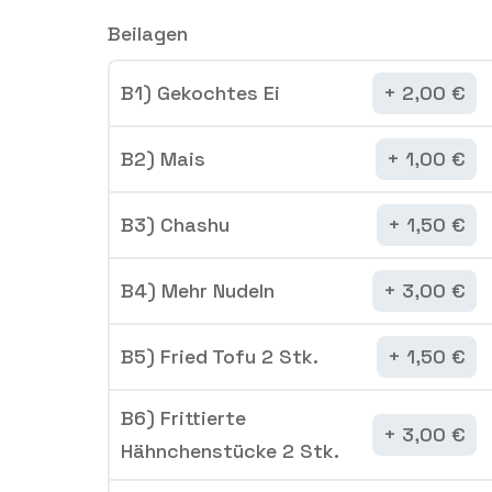
Beilagen
B1) Gekochtes Ei
2,00
€
B2) Mais
1,00
€
B3) Chashu
1,50
€
B4) Mehr Nudeln
3,00
€
B5) Fried Tofu 2 Stk.
1,50
€
B6) Frittierte
3,00
€
Hähnchenstücke 2 Stk.