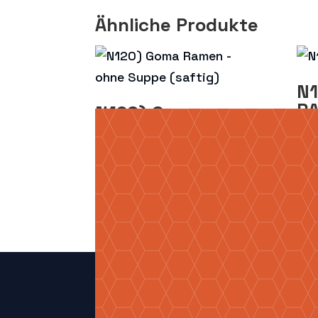
Ähnliche Produkte
N1
R
N120) Goma
Ramen – ohne
12,
Suppe (saftig)
15,50
€