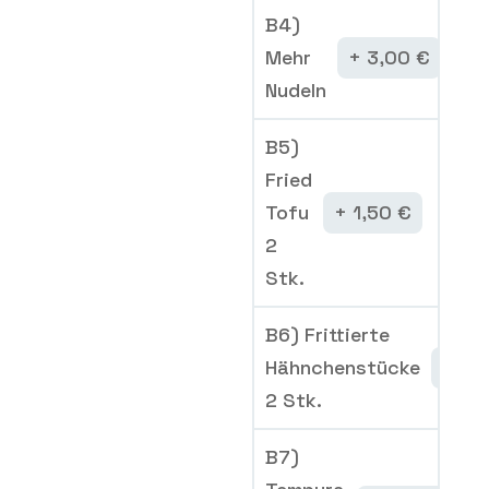
B4)
Mehr
3,00
€
Nudeln
B5)
Fried
Tofu
1,50
€
2
Stk.
B6) Frittierte
Hähnchenstücke
3,
2 Stk.
B7)