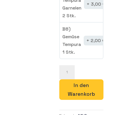
Tempura
3,00
€
Garnelen
2 Stk.
B8)
Gemüse
2,00
€
Tempura
1 Stk.
N60)
TORI
SHOYU
In den
RAMEN
Warenkorb
Menge