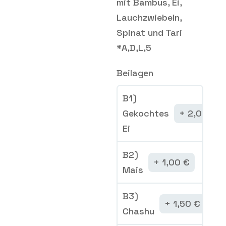
mit Bambus, Ei,
Lauchzwiebeln,
Spinat und Tari
*A,D,L,5
Beilagen
B1)
Gekochtes
2,00
€
Ei
B2)
1,00
€
Mais
B3)
1,50
€
Chashu