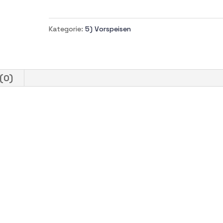
SPIEßE
2
Kategorie:
5) Vorspeisen
Stk.
Menge
(0)