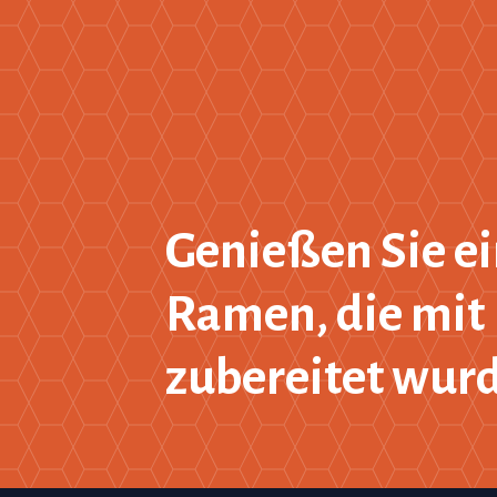
k.
:
4,50
€
Genießen Sie ei
Ramen, die mit 
zubereitet wur