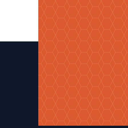
St
Von