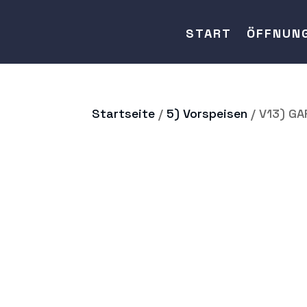
START
ÖFFNUN
Startseite
/
5) Vorspeisen
/ V13) GA