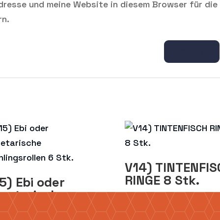
dresse und meine Website in diesem Browser für die
rn.
V14) TINTENFIS
RINGE 8 Stk.
5) Ebi oder
getarische
6,90
€
ühlingsrollen 6