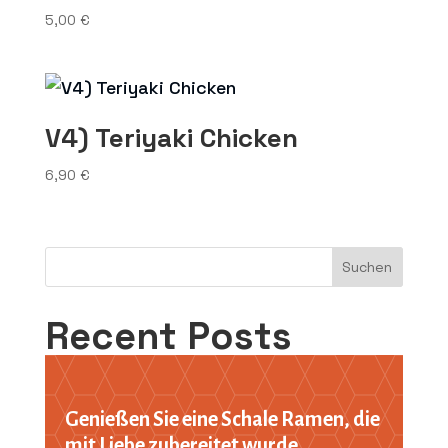
5,00
€
V4) Teriyaki Chicken
6,90
€
Suchen
Recent Posts
Hello world!
Genießen Sie eine Schale Ramen, die
Recent Comments
mit Liebe zubereitet wurde.